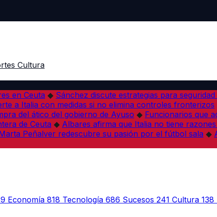
rtes
Cultura
res en Ceuta
◆
Sánchez discute estrategias para seguridad
rte a Italia con medidas si no elimina controles fronterizos
mpra del ático del gobierno de Ayuso
◆
Funcionarios que 
tera de Ceuta
◆
Albares afirma que Italia no tiene razones
Marta Peñalver redescubre su pasión por el fútbol sala
◆
39
Economía
818
Tecnología
686
Sucesos
241
Cultura
138