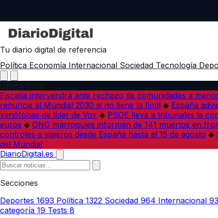
Tu diario digital de referencia
Política
Economía
Internacional
Sociedad
Tecnología
Depo
Última hora
Fiscalía intervendrá ante rechazo de comunidades a meno
renuncie al Mundial 2030 si no tiene la final
◆
España advie
xenófobas de líder de Vox
◆
PSOE lleva a tribunales la co
euros
◆
ONG marroquíes informan de 141 muertos en fron
controles a viajeros desde España hasta el 15 de agosto
◆
del Mundial
DiarioDigital.es
Secciones
Deportes
1693
Política
1322
Sociedad
964
Internacional
9
categoría
19
Tests
8