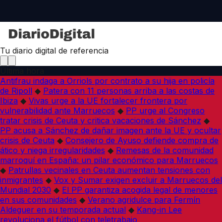
Tu diario digital de referencia
Última hora
Antifrau indaga a Orriols por contrato a su hija en policía
de Ripoll
◆
Patera con 11 personas arriba a las costas de
Ibiza
◆
Vivas urge a la UE fortalecer frontera por
vulnerabilidad ante Marruecos
◆
PP urge al Congreso
tratar crisis de Ceuta y critica vacaciones de Sánchez
◆
PP acusa a Sánchez de dañar imagen ante la UE y ocultar
crisis de Ceuta
◆
Consejero de Ayuso defiende compra de
ático y niega irregularidades
◆
Remesas de la comunidad
marroquí en España: un pilar económico para Marruecos
◆
Patrullas vecinales en Ceuta aumentan tensiones con
inmigrantes
◆
Vox y Sumar exigen excluir a Marruecos del
Mundial 2030
◆
El PP garantiza acogida legal de menores
en sus comunidades
◆
Verano agridulce para Fermín
Aldeguer en su temporada actual
◆
Kang-in Lee
revoluciona el fútbol con teletrabajo