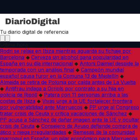
Tu diario digital de referencia
Última hora
Rodri se relaja en Ibiza mientras aguarda su fichaje por
Barcelona
◆
Cerveza sin alcohol gana popularidad en
España en su día internacional
◆
Antoni Daimiel despide la
temporada con un análisis final
◆
Campeón mundial
español causa furor en la Comuna 13 de Medellín
◆
Almeida se retira de Polonia por caída antes de La Vuelta
◆
Antifrau indaga a Orriols por contrato a su hija en
policía de Ripoll
◆
Patera con 11 personas arriba a las
costas de Ibiza
◆
Vivas urge a la UE fortalecer frontera
por vulnerabilidad ante Marruecos
◆
PP urge al Congreso
tratar crisis de Ceuta y critica vacaciones de Sánchez
◆
PP acusa a Sánchez de dañar imagen ante la UE y ocultar
crisis de Ceuta
◆
Consejero de Ayuso defiende compra de
ático y niega irregularidades
◆
Remesas de la comunidad
marroquí en España: un pilar económico para Marruecos