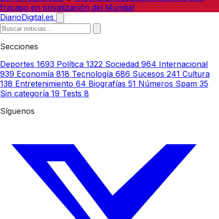
fracaso en privatización del Mundial
DiarioDigital.es
Secciones
Deportes
1693
Política
1322
Sociedad
964
Internacional
939
Economía
818
Tecnología
686
Sucesos
241
Cultura
138
Entretenimiento
64
Biografías
51
Números Spam
35
Sin categoría
19
Tests
8
Síguenos