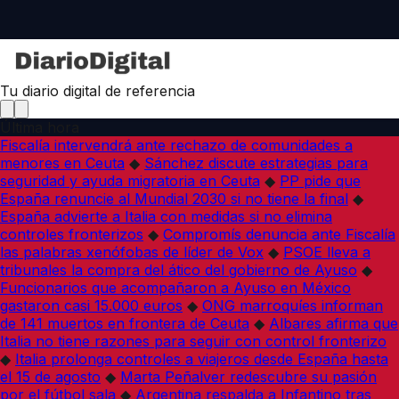
Tu diario digital de referencia
Última hora
Fiscalía intervendrá ante rechazo de comunidades a
menores en Ceuta
◆
Sánchez discute estrategias para
seguridad y ayuda migratoria en Ceuta
◆
PP pide que
España renuncie al Mundial 2030 si no tiene la final
◆
España advierte a Italia con medidas si no elimina
controles fronterizos
◆
Compromís denuncia ante Fiscalía
las palabras xenófobas de líder de Vox
◆
PSOE lleva a
tribunales la compra del ático del gobierno de Ayuso
◆
Funcionarios que acompañaron a Ayuso en México
gastaron casi 15.000 euros
◆
ONG marroquíes informan
de 141 muertos en frontera de Ceuta
◆
Albares afirma que
Italia no tiene razones para seguir con control fronterizo
◆
Italia prolonga controles a viajeros desde España hasta
el 15 de agosto
◆
Marta Peñalver redescubre su pasión
por el fútbol sala
◆
Argentina respalda a Infantino tras