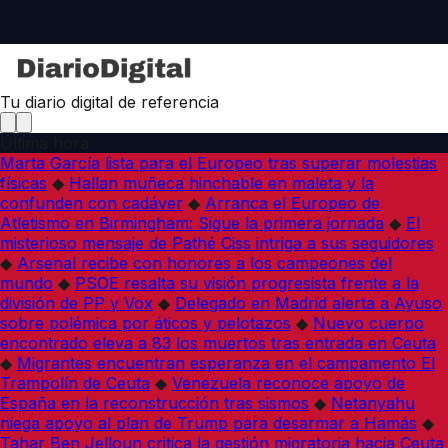
Tu diario digital de referencia
Última hora
Marta García lista para el Europeo tras superar molestias
físicas
◆
Hallan muñeca hinchable en maleta y la
confunden con cadáver
◆
Arranca el Europeo de
Atletismo en Birmingham: Sigue la primera jornada
◆
El
misterioso mensaje de Pathé Ciss intriga a sus seguidores
◆
Arsenal recibe con honores a los campeones del
mundo
◆
PSOE resalta su visión progresista frente a la
división de PP y Vox
◆
Delegado en Madrid alerta a Ayuso
sobre polémica por áticos y pelotazos
◆
Nuevo cuerpo
encontrado eleva a 83 los muertos tras entrada en Ceuta
◆
Migrantes encuentran esperanza en el campamento El
Trampolín de Ceuta
◆
Venezuela reconoce apoyo de
España en la reconstrucción tras sismos
◆
Netanyahu
niega apoyo al plan de Trump para desarmar a Hamás
◆
Tahar Ben Jelloun critica la gestión migratoria hacia Ceuta