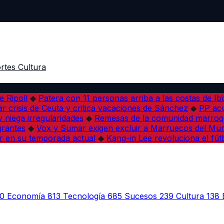
rtes
Cultura
e Ripoll
◆
Patera con 11 personas arriba a las costas de Ib
r crisis de Ceuta y critica vacaciones de Sánchez
◆
PP acu
 niega irregularidades
◆
Remesas de la comunidad marroqu
grantes
◆
Vox y Sumar exigen excluir a Marruecos del Mun
r en su temporada actual
◆
Kang-in Lee revoluciona el fút
0
Economía
813
Tecnología
685
Sucesos
239
Cultura
138