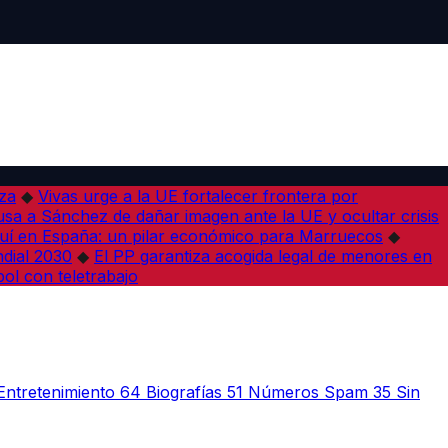
iza
◆
Vivas urge a la UE fortalecer frontera por
sa a Sánchez de dañar imagen ante la UE y ocultar crisis
í en España: un pilar económico para Marruecos
◆
dial 2030
◆
El PP garantiza acogida legal de menores en
bol con teletrabajo
Entretenimiento
64
Biografías
51
Números Spam
35
Sin