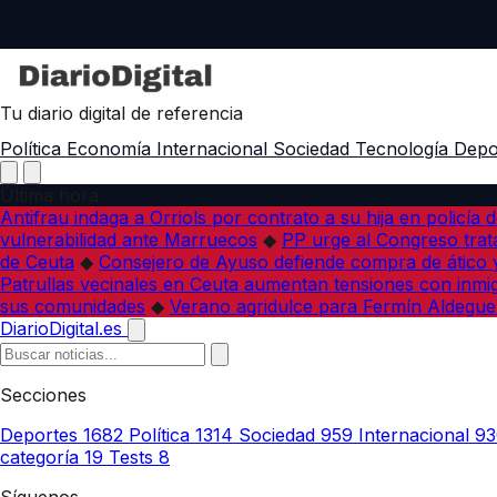
Tu diario digital de referencia
Política
Economía
Internacional
Sociedad
Tecnología
Depo
Última hora
Antifrau indaga a Orriols por contrato a su hija en policía d
vulnerabilidad ante Marruecos
◆
PP urge al Congreso trata
de Ceuta
◆
Consejero de Ayuso defiende compra de ático y
Patrullas vecinales en Ceuta aumentan tensiones con inmi
sus comunidades
◆
Verano agridulce para Fermín Aldegue
DiarioDigital.es
Secciones
Deportes
1682
Política
1314
Sociedad
959
Internacional
93
categoría
19
Tests
8