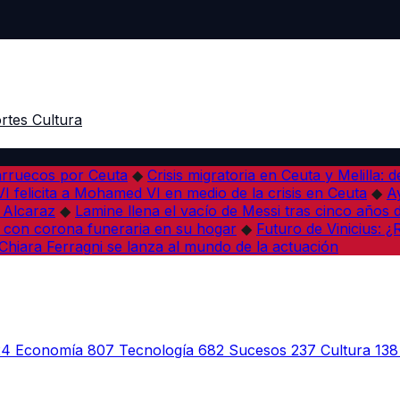
rtes
Cultura
arruecos por Ceuta
◆
Crisis migratoria en Ceuta y Melilla: 
VI felicita a Mohamed VI en medio de la crisis en Ceuta
◆
A
s Alcaraz
◆
Lamine llena el vacío de Messi tras cinco años 
 con corona funeraria en su hogar
◆
Futuro de Vinicius: 
Chiara Ferragni se lanza al mundo de la actuación
24
Economía
807
Tecnología
682
Sucesos
237
Cultura
138