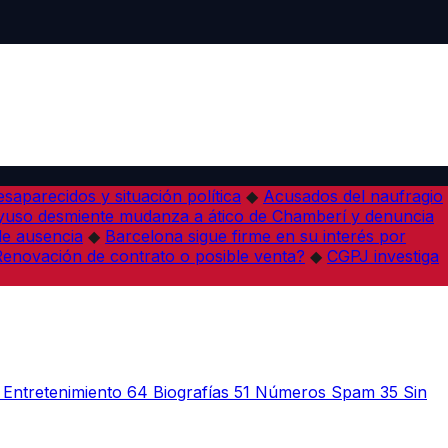
desaparecidos y situación política
◆
Acusados del naufragio
yuso desmiente mudanza a ático de Chamberí y denuncia
de ausencia
◆
Barcelona sigue firme en su interés por
¿Renovación de contrato o posible venta?
◆
CGPJ investiga
Entretenimiento
64
Biografías
51
Números Spam
35
Sin