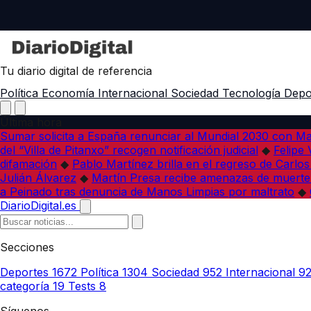
Tu diario digital de referencia
Política
Economía
Internacional
Sociedad
Tecnología
Depo
Última hora
Sumar solicita a España renunciar al Mundial 2030 con M
del “Villa de Pitanxo” recogen notificación judicial
◆
Felipe 
difamación
◆
Pablo Martínez brilla en el regreso de Carlo
Julián Álvarez
◆
Martín Presa recibe amenazas de muerte
a Peinado tras denuncia de Manos Limpias por maltrato
◆
DiarioDigital.es
Secciones
Deportes
1672
Política
1304
Sociedad
952
Internacional
9
categoría
19
Tests
8