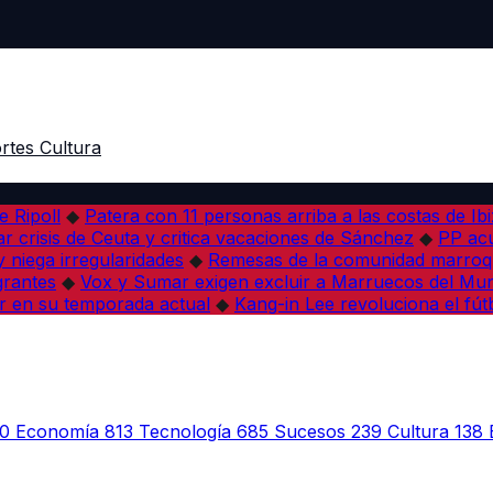
rtes
Cultura
e Ripoll
◆
Patera con 11 personas arriba a las costas de Ib
r crisis de Ceuta y critica vacaciones de Sánchez
◆
PP acu
 niega irregularidades
◆
Remesas de la comunidad marroqu
grantes
◆
Vox y Sumar exigen excluir a Marruecos del Mun
r en su temporada actual
◆
Kang-in Lee revoluciona el fút
0
Economía
813
Tecnología
685
Sucesos
239
Cultura
138