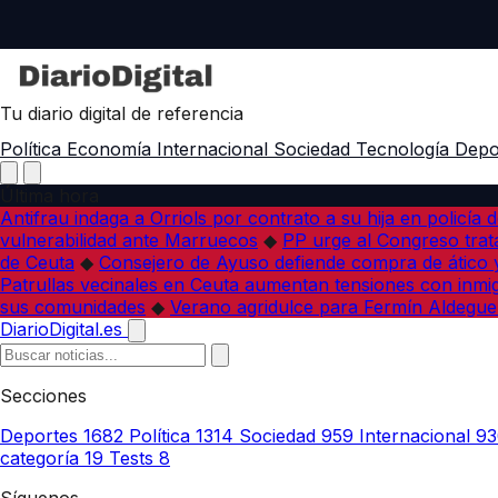
Tu diario digital de referencia
Política
Economía
Internacional
Sociedad
Tecnología
Depo
Última hora
Antifrau indaga a Orriols por contrato a su hija en policía d
vulnerabilidad ante Marruecos
◆
PP urge al Congreso trata
de Ceuta
◆
Consejero de Ayuso defiende compra de ático y
Patrullas vecinales en Ceuta aumentan tensiones con inmi
sus comunidades
◆
Verano agridulce para Fermín Aldegue
DiarioDigital.es
Secciones
Deportes
1682
Política
1314
Sociedad
959
Internacional
93
categoría
19
Tests
8