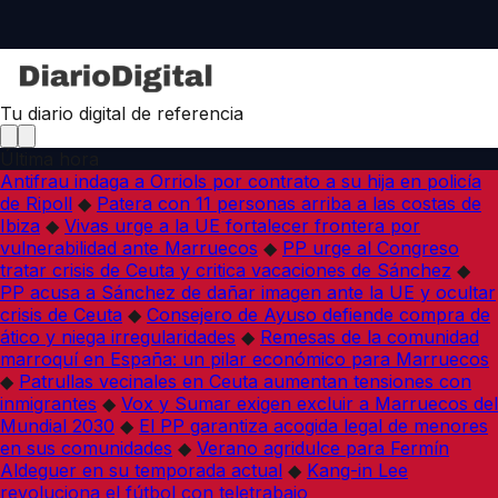
Tu diario digital de referencia
Última hora
Antifrau indaga a Orriols por contrato a su hija en policía
de Ripoll
◆
Patera con 11 personas arriba a las costas de
Ibiza
◆
Vivas urge a la UE fortalecer frontera por
vulnerabilidad ante Marruecos
◆
PP urge al Congreso
tratar crisis de Ceuta y critica vacaciones de Sánchez
◆
PP acusa a Sánchez de dañar imagen ante la UE y ocultar
crisis de Ceuta
◆
Consejero de Ayuso defiende compra de
ático y niega irregularidades
◆
Remesas de la comunidad
marroquí en España: un pilar económico para Marruecos
◆
Patrullas vecinales en Ceuta aumentan tensiones con
inmigrantes
◆
Vox y Sumar exigen excluir a Marruecos del
Mundial 2030
◆
El PP garantiza acogida legal de menores
en sus comunidades
◆
Verano agridulce para Fermín
Aldeguer en su temporada actual
◆
Kang-in Lee
revoluciona el fútbol con teletrabajo