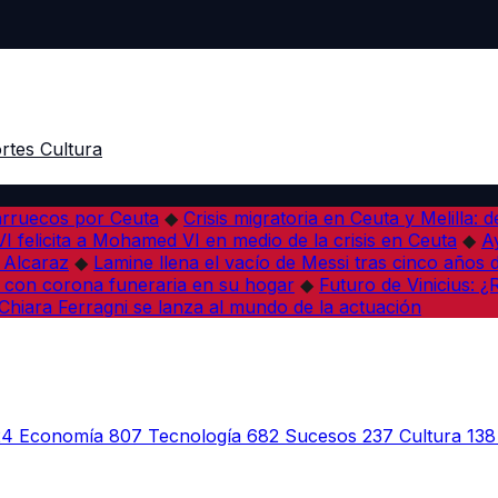
rtes
Cultura
arruecos por Ceuta
◆
Crisis migratoria en Ceuta y Melilla: 
VI felicita a Mohamed VI en medio de la crisis en Ceuta
◆
A
s Alcaraz
◆
Lamine llena el vacío de Messi tras cinco años 
 con corona funeraria en su hogar
◆
Futuro de Vinicius: 
Chiara Ferragni se lanza al mundo de la actuación
24
Economía
807
Tecnología
682
Sucesos
237
Cultura
138