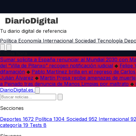
Tu diario digital de referencia
Política
Economía
Internacional
Sociedad
Tecnología
Depo
Última hora
Sumar solicita a España renunciar al Mundial 2030 con M
del “Villa de Pitanxo” recogen notificación judicial
◆
Felipe 
difamación
◆
Pablo Martínez brilla en el regreso de Carlo
Julián Álvarez
◆
Martín Presa recibe amenazas de muerte
a Peinado tras denuncia de Manos Limpias por maltrato
◆
DiarioDigital.es
Secciones
Deportes
1672
Política
1304
Sociedad
952
Internacional
9
categoría
19
Tests
8