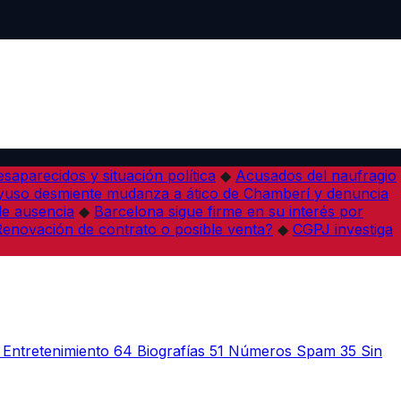
desaparecidos y situación política
◆
Acusados del naufragio
yuso desmiente mudanza a ático de Chamberí y denuncia
de ausencia
◆
Barcelona sigue firme en su interés por
¿Renovación de contrato o posible venta?
◆
CGPJ investiga
Entretenimiento
64
Biografías
51
Números Spam
35
Sin