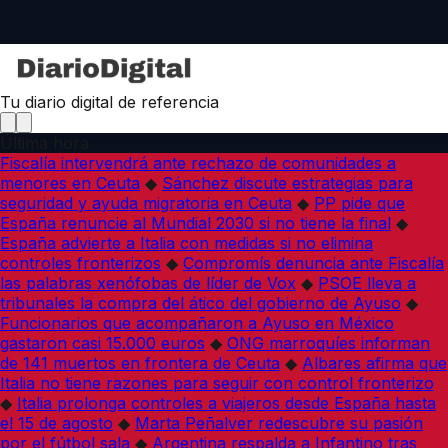
Tu diario digital de referencia
Última hora
Fiscalía intervendrá ante rechazo de comunidades a
menores en Ceuta
◆
Sánchez discute estrategias para
seguridad y ayuda migratoria en Ceuta
◆
PP pide que
España renuncie al Mundial 2030 si no tiene la final
◆
España advierte a Italia con medidas si no elimina
controles fronterizos
◆
Compromís denuncia ante Fiscalía
las palabras xenófobas de líder de Vox
◆
PSOE lleva a
tribunales la compra del ático del gobierno de Ayuso
◆
Funcionarios que acompañaron a Ayuso en México
gastaron casi 15.000 euros
◆
ONG marroquíes informan
de 141 muertos en frontera de Ceuta
◆
Albares afirma que
Italia no tiene razones para seguir con control fronterizo
◆
Italia prolonga controles a viajeros desde España hasta
el 15 de agosto
◆
Marta Peñalver redescubre su pasión
por el fútbol sala
◆
Argentina respalda a Infantino tras