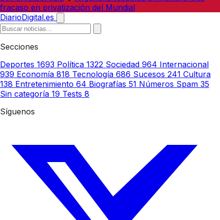
fracaso en privatización del Mundial
DiarioDigital.es
Secciones
Deportes
1693
Política
1322
Sociedad
964
Internacional
939
Economía
818
Tecnología
686
Sucesos
241
Cultura
138
Entretenimiento
64
Biografías
51
Números Spam
35
Sin categoría
19
Tests
8
Síguenos