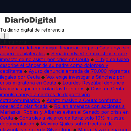
Tu diario digital de referencia
Última hora
PP catalán defiende mejor financiación para Catalunya sin
acuerdos bilaterales
◆
Senado advierte a ministros sobre
impacto de no asistir por crisis en Ceuta
◆
El hijo de Biden
describe el cáncer de su padre como doloroso y
debilitante
◆
Ayuso denuncia entrada de 70.000 migrantes
ilegales por Ceuta
◆
Vox exige investigar a Sánchez por
crisis migratoria en Ceuta
◆
Lourdes Reyzábal denuncia
las mafias que controlan las fronteras
◆
Crisis en Ceuta
impulsa apoyo a centros de deportación
extracomunitarios
◆
Asalto masivo a Ceuta: confirman
operación planificada
◆
Rollán amenaza con acciones si
Marlaska, Robles y Albares evitan el Senado por crisis en
Ceuta
◆
Controles a viajeros de Italia: solo 10% muestra
documentación
◆
Máximo Quiles sufre fractura de
clavícula y se pierde Silverstone
◆
María Daza sueña con