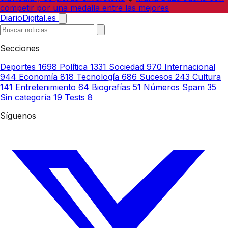
competir por una medalla entre las mejores
DiarioDigital.es
Secciones
Deportes
1698
Política
1331
Sociedad
970
Internacional
944
Economía
818
Tecnología
686
Sucesos
243
Cultura
141
Entretenimiento
64
Biografías
51
Números Spam
35
Sin categoría
19
Tests
8
Síguenos