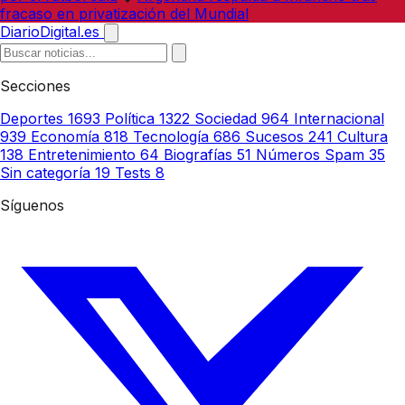
fracaso en privatización del Mundial
DiarioDigital.es
Secciones
Deportes
1693
Política
1322
Sociedad
964
Internacional
939
Economía
818
Tecnología
686
Sucesos
241
Cultura
138
Entretenimiento
64
Biografías
51
Números Spam
35
Sin categoría
19
Tests
8
Síguenos