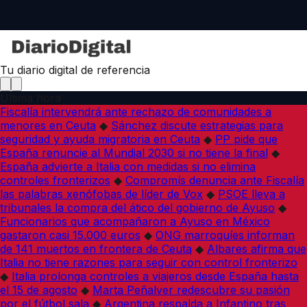
Tu diario digital de referencia
Última hora
Fiscalía intervendrá ante rechazo de comunidades a
menores en Ceuta
◆
Sánchez discute estrategias para
seguridad y ayuda migratoria en Ceuta
◆
PP pide que
España renuncie al Mundial 2030 si no tiene la final
◆
España advierte a Italia con medidas si no elimina
controles fronterizos
◆
Compromís denuncia ante Fiscalía
las palabras xenófobas de líder de Vox
◆
PSOE lleva a
tribunales la compra del ático del gobierno de Ayuso
◆
Funcionarios que acompañaron a Ayuso en México
gastaron casi 15.000 euros
◆
ONG marroquíes informan
de 141 muertos en frontera de Ceuta
◆
Albares afirma que
Italia no tiene razones para seguir con control fronterizo
◆
Italia prolonga controles a viajeros desde España hasta
el 15 de agosto
◆
Marta Peñalver redescubre su pasión
por el fútbol sala
◆
Argentina respalda a Infantino tras