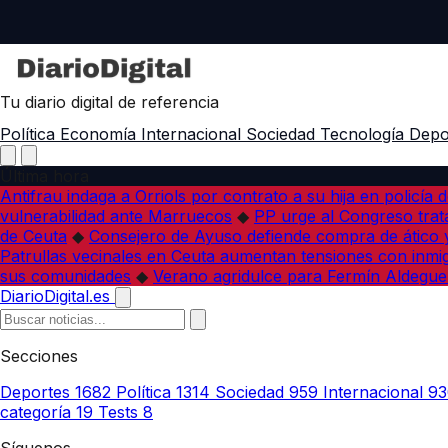
Tu diario digital de referencia
Política
Economía
Internacional
Sociedad
Tecnología
Depo
Última hora
Antifrau indaga a Orriols por contrato a su hija en policía d
vulnerabilidad ante Marruecos
◆
PP urge al Congreso trata
de Ceuta
◆
Consejero de Ayuso defiende compra de ático y
Patrullas vecinales en Ceuta aumentan tensiones con inmi
sus comunidades
◆
Verano agridulce para Fermín Aldegue
DiarioDigital.es
Secciones
Deportes
1682
Política
1314
Sociedad
959
Internacional
93
categoría
19
Tests
8