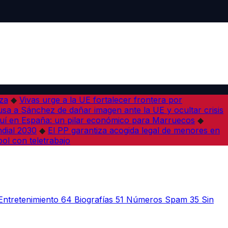
iza
◆
Vivas urge a la UE fortalecer frontera por
sa a Sánchez de dañar imagen ante la UE y ocultar crisis
í en España: un pilar económico para Marruecos
◆
dial 2030
◆
El PP garantiza acogida legal de menores en
bol con teletrabajo
Entretenimiento
64
Biografías
51
Números Spam
35
Sin