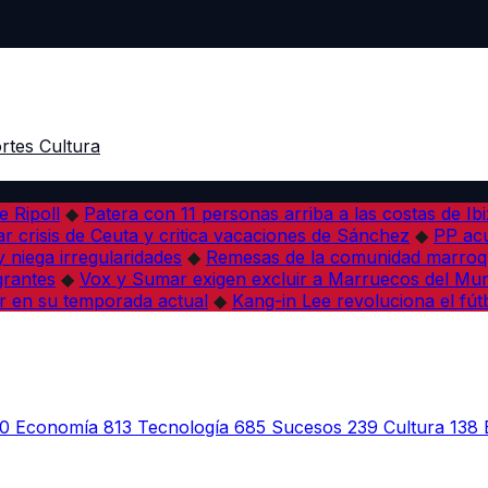
rtes
Cultura
e Ripoll
◆
Patera con 11 personas arriba a las costas de Ib
r crisis de Ceuta y critica vacaciones de Sánchez
◆
PP acu
 niega irregularidades
◆
Remesas de la comunidad marroqu
grantes
◆
Vox y Sumar exigen excluir a Marruecos del Mun
r en su temporada actual
◆
Kang-in Lee revoluciona el fút
0
Economía
813
Tecnología
685
Sucesos
239
Cultura
138