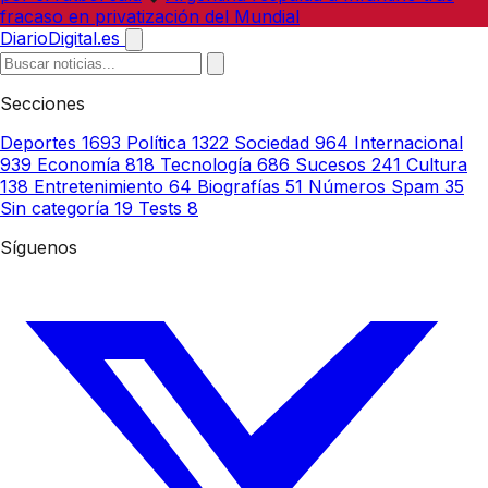
fracaso en privatización del Mundial
DiarioDigital.es
Secciones
Deportes
1693
Política
1322
Sociedad
964
Internacional
939
Economía
818
Tecnología
686
Sucesos
241
Cultura
138
Entretenimiento
64
Biografías
51
Números Spam
35
Sin categoría
19
Tests
8
Síguenos