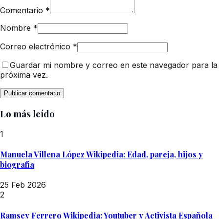
Comentario
*
Nombre
*
Correo electrónico
*
Guardar mi nombre y correo en este navegador para la
próxima vez.
Lo más leído
1
Manuela Villena López Wikipedia: Edad, pareja, hijos y
biografía
25 Feb 2026
2
Ramsey Ferrero Wikipedia: Youtuber y Activista Española