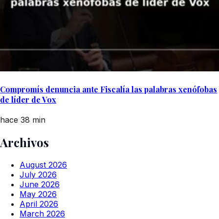
Compromís denuncia ante Fiscalía las palabras xenófobas
de líder de Vox
hace 38 min
Archivos
August 2026
July 2026
June 2026
May 2026
April 2026
March 2026