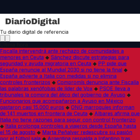
Tu diario digital de referencia
Última hora
Fiscalía intervendrá ante rechazo de comunidades a
menores en Ceuta
◆
Sánchez discute estrategias para
seguridad y ayuda migratoria en Ceuta
◆
PP pide que
España renuncie al Mundial 2030 si no tiene la final
◆
España advierte a Italia con medidas si no elimina
controles fronterizos
◆
Compromís denuncia ante Fiscalía
las palabras xenófobas de líder de Vox
◆
PSOE lleva a
tribunales la compra del ático del gobierno de Ayuso
◆
Funcionarios que acompañaron a Ayuso en México
gastaron casi 15.000 euros
◆
ONG marroquíes informan
de 141 muertos en frontera de Ceuta
◆
Albares afirma que
Italia no tiene razones para seguir con control fronterizo
◆
Italia prolonga controles a viajeros desde España hasta
el 15 de agosto
◆
Marta Peñalver redescubre su pasión
por el fútbol sala
◆
Argentina respalda a Infantino tras