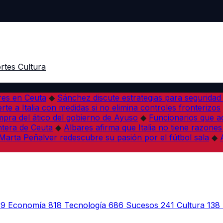
rtes
Cultura
res en Ceuta
◆
Sánchez discute estrategias para seguridad
rte a Italia con medidas si no elimina controles fronterizos
mpra del ático del gobierno de Ayuso
◆
Funcionarios que 
tera de Ceuta
◆
Albares afirma que Italia no tiene razones
Marta Peñalver redescubre su pasión por el fútbol sala
◆
39
Economía
818
Tecnología
686
Sucesos
241
Cultura
138