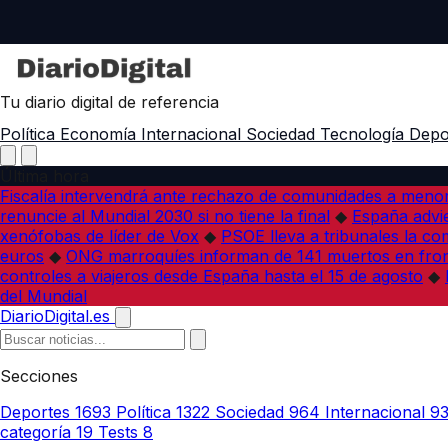
Tu diario digital de referencia
Política
Economía
Internacional
Sociedad
Tecnología
Depo
Última hora
Fiscalía intervendrá ante rechazo de comunidades a meno
renuncie al Mundial 2030 si no tiene la final
◆
España advie
xenófobas de líder de Vox
◆
PSOE lleva a tribunales la co
euros
◆
ONG marroquíes informan de 141 muertos en fron
controles a viajeros desde España hasta el 15 de agosto
◆
del Mundial
DiarioDigital.es
Secciones
Deportes
1693
Política
1322
Sociedad
964
Internacional
9
categoría
19
Tests
8