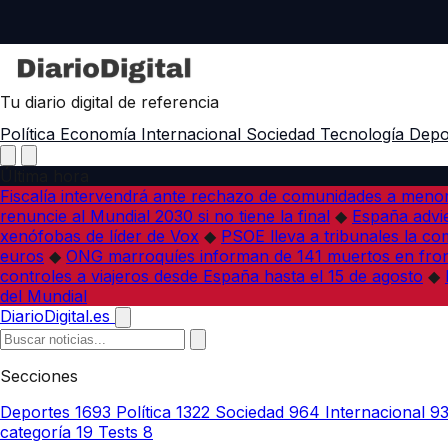
Tu diario digital de referencia
Política
Economía
Internacional
Sociedad
Tecnología
Depo
Última hora
Fiscalía intervendrá ante rechazo de comunidades a meno
renuncie al Mundial 2030 si no tiene la final
◆
España advie
xenófobas de líder de Vox
◆
PSOE lleva a tribunales la co
euros
◆
ONG marroquíes informan de 141 muertos en fron
controles a viajeros desde España hasta el 15 de agosto
◆
del Mundial
DiarioDigital.es
Secciones
Deportes
1693
Política
1322
Sociedad
964
Internacional
9
categoría
19
Tests
8