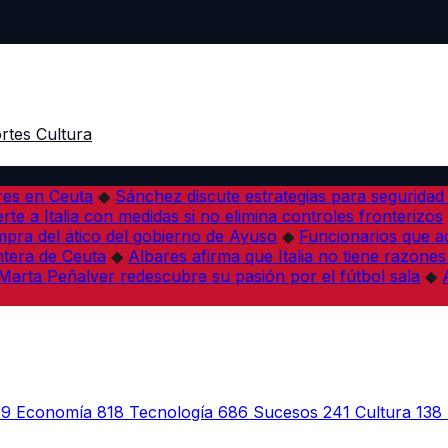
rtes
Cultura
res en Ceuta
◆
Sánchez discute estrategias para seguridad
rte a Italia con medidas si no elimina controles fronterizos
mpra del ático del gobierno de Ayuso
◆
Funcionarios que 
tera de Ceuta
◆
Albares afirma que Italia no tiene razones
Marta Peñalver redescubre su pasión por el fútbol sala
◆
39
Economía
818
Tecnología
686
Sucesos
241
Cultura
138