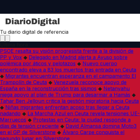
Tu diario digital de referencia
Última hora
PSOE resalta su visión progresista frente a la división de
PP y Vox
◆
Delegado en Madrid alerta a Ayuso sobre
polémica por áticos y pelotazos
◆
Nuevo cuerpo
encontrado eleva a 83 los muertos tras entrada en Ceuta
◆
Migrantes encuentran esperanza en el campamento El
Trampolín de Ceuta
◆
Venezuela reconoce apoyo de
España en la reconstrucción tras sismos
◆
Netanyahu
niega apoyo al plan de Trump para desarmar a Hamás
◆
Tahar Ben Jelloun critica la gestión migratoria hacia Ceuta
◆
Niñas migrantes enfrentan acoso tras llegar a Ceuta
nadando
◆
La Marcha Azul en Ceuta revela tensiones UE-
Marruecos
◆
Protestas en Ceuta: la ciudad responde a
días de tensión creciente
◆
David Almansa domina Moto3
en el GP de Silverstone
◆
Álvaro Carpe conquista el
segundo lugar en Silverstone