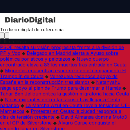
Tu diario digital de referencia
Última hora
PSOE resalta su visión progresista frente a la división de
PP y Vox
◆
Delegado en Madrid alerta a Ayuso sobre
polémica por áticos y pelotazos
◆
Nuevo cuerpo
encontrado eleva a 83 los muertos tras entrada en Ceuta
◆
Migrantes encuentran esperanza en el campamento El
Trampolín de Ceuta
◆
Venezuela reconoce apoyo de
España en la reconstrucción tras sismos
◆
Netanyahu
niega apoyo al plan de Trump para desarmar a Hamás
◆
Tahar Ben Jelloun critica la gestión migratoria hacia Ceuta
◆
Niñas migrantes enfrentan acoso tras llegar a Ceuta
nadando
◆
La Marcha Azul en Ceuta revela tensiones UE-
Marruecos
◆
Protestas en Ceuta: la ciudad responde a
días de tensión creciente
◆
David Almansa domina Moto3
en el GP de Silverstone
◆
Álvaro Carpe conquista el
segundo lugar en Silverstone