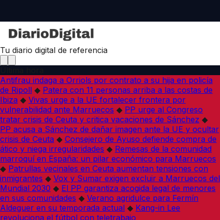
Tu diario digital de referencia
Última hora
Antifrau indaga a Orriols por contrato a su hija en policía
de Ripoll
◆
Patera con 11 personas arriba a las costas de
Ibiza
◆
Vivas urge a la UE fortalecer frontera por
vulnerabilidad ante Marruecos
◆
PP urge al Congreso
tratar crisis de Ceuta y critica vacaciones de Sánchez
◆
PP acusa a Sánchez de dañar imagen ante la UE y ocultar
crisis de Ceuta
◆
Consejero de Ayuso defiende compra de
ático y niega irregularidades
◆
Remesas de la comunidad
marroquí en España: un pilar económico para Marruecos
◆
Patrullas vecinales en Ceuta aumentan tensiones con
inmigrantes
◆
Vox y Sumar exigen excluir a Marruecos del
Mundial 2030
◆
El PP garantiza acogida legal de menores
en sus comunidades
◆
Verano agridulce para Fermín
Aldeguer en su temporada actual
◆
Kang-in Lee
revoluciona el fútbol con teletrabajo