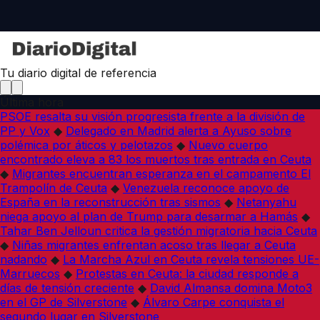
Tu diario digital de referencia
Última hora
PSOE resalta su visión progresista frente a la división de
PP y Vox
◆
Delegado en Madrid alerta a Ayuso sobre
polémica por áticos y pelotazos
◆
Nuevo cuerpo
encontrado eleva a 83 los muertos tras entrada en Ceuta
◆
Migrantes encuentran esperanza en el campamento El
Trampolín de Ceuta
◆
Venezuela reconoce apoyo de
España en la reconstrucción tras sismos
◆
Netanyahu
niega apoyo al plan de Trump para desarmar a Hamás
◆
Tahar Ben Jelloun critica la gestión migratoria hacia Ceuta
◆
Niñas migrantes enfrentan acoso tras llegar a Ceuta
nadando
◆
La Marcha Azul en Ceuta revela tensiones UE-
Marruecos
◆
Protestas en Ceuta: la ciudad responde a
días de tensión creciente
◆
David Almansa domina Moto3
en el GP de Silverstone
◆
Álvaro Carpe conquista el
segundo lugar en Silverstone