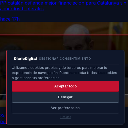
PP catalán defiende mejor financiación para Catalunya sin
acuerdos bilaterales
hace 17h
GESTIONAR CONSENTIMIENTO
Utilizamos cookies propias y de terceros para mejorar tu
experiencia de navegación. Puedes aceptar todas las cookies
o gestionar tus preferencias.
Aceptar todo
Denegar
Ver preferencias
Senado advierte a ministros sobre impacto de no asistir
Cookies
por crisis en Ceuta