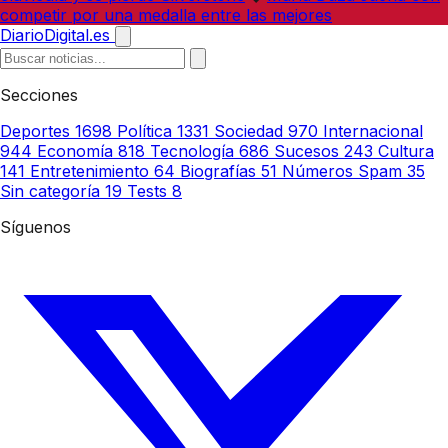
competir por una medalla entre las mejores
DiarioDigital.es
Secciones
Deportes
1698
Política
1331
Sociedad
970
Internacional
944
Economía
818
Tecnología
686
Sucesos
243
Cultura
141
Entretenimiento
64
Biografías
51
Números Spam
35
Sin categoría
19
Tests
8
Síguenos