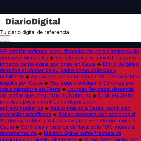
Tu diario digital de referencia
Última hora
PP catalán defiende mejor financiación para Catalunya sin
acuerdos bilaterales
◆
Senado advierte a ministros sobre
impacto de no asistir por crisis en Ceuta
◆
El hijo de Biden
describe el cáncer de su padre como doloroso y
debilitante
◆
Ayuso denuncia entrada de 70.000 migrantes
ilegales por Ceuta
◆
Vox exige investigar a Sánchez por
crisis migratoria en Ceuta
◆
Lourdes Reyzábal denuncia
las mafias que controlan las fronteras
◆
Crisis en Ceuta
impulsa apoyo a centros de deportación
extracomunitarios
◆
Asalto masivo a Ceuta: confirman
operación planificada
◆
Rollán amenaza con acciones si
Marlaska, Robles y Albares evitan el Senado por crisis en
Ceuta
◆
Controles a viajeros de Italia: solo 10% muestra
documentación
◆
Máximo Quiles sufre fractura de
clavícula y se pierde Silverstone
◆
María Daza sueña con