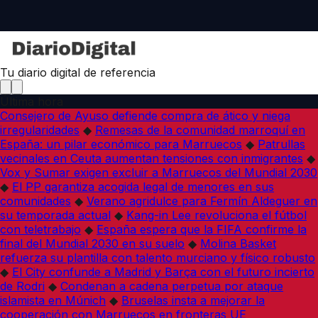
Tu diario digital de referencia
Última hora
Consejero de Ayuso defiende compra de ático y niega
irregularidades
◆
Remesas de la comunidad marroquí en
España: un pilar económico para Marruecos
◆
Patrullas
vecinales en Ceuta aumentan tensiones con inmigrantes
◆
Vox y Sumar exigen excluir a Marruecos del Mundial 2030
◆
El PP garantiza acogida legal de menores en sus
comunidades
◆
Verano agridulce para Fermín Aldeguer en
su temporada actual
◆
Kang-in Lee revoluciona el fútbol
con teletrabajo
◆
España espera que la FIFA confirme la
final del Mundial 2030 en su suelo
◆
Molina Basket
refuerza su plantilla con talento murciano y físico robusto
◆
El City confunde a Madrid y Barça con el futuro incierto
de Rodri
◆
Condenan a cadena perpetua por ataque
islamista en Múnich
◆
Bruselas insta a mejorar la
cooperación con Marruecos en fronteras UE