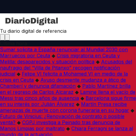
Tu diario digital de referencia
Última hora
Sumar solicita a España renunciar al Mundial 2030 con
Marruecos por Ceuta
◆
Crisis migratoria en Ceuta y
Melilla: desaparecidos y situación política
◆
Acusados del
naufragio del “Villa de Pitanxo” recogen notificación
judicial
◆
Felipe VI felicita a Mohamed VI en medio de la
crisis en Ceuta
◆
Ayuso desmiente mudanza a ático de
Chamberí y denuncia difamación
◆
Pablo Martínez brilla
en el regreso de Carlos Alcaraz
◆
Lamine llena el vacío de
Messi tras cinco años de ausencia
◆
Barcelona sigue firme
en su interés por Julián Álvarez
◆
Martín Presa recibe
amenazas de muerte con corona funeraria en su hogar
◆
Futuro de Vinicius: ¿Renovación de contrato o posible
venta?
◆
CGPJ investiga a Peinado tras denuncia de
Manos Limpias por maltrato
◆
Chiara Ferragni se lanza al
mundo de la actuación