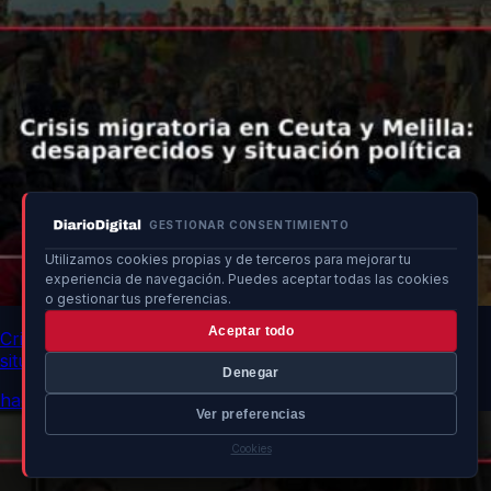
GESTIONAR CONSENTIMIENTO
Utilizamos cookies propias y de terceros para mejorar tu
experiencia de navegación. Puedes aceptar todas las cookies
o gestionar tus preferencias.
Aceptar todo
Crisis migratoria en Ceuta y Melilla: desaparecidos y
situación política
Denegar
hace 11h
Ver preferencias
Cookies