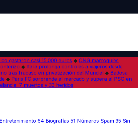
co gastaron casi 15.000 euros
◆
ONG marroquíes
ronterizo
◆
Italia prolonga controles a viajeros desde
ino tras fracaso en privatización del Mundial
◆
Badosa
de
◆
Paris FC sorprende al mercado y supera al PSG en
ilandia: 7 muertos y 33 heridos
Entretenimiento
64
Biografías
51
Números Spam
35
Sin