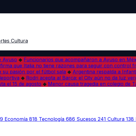
rtes
Cultura
de Ayuso
◆
Funcionarios que acompañaron a Ayuso en Méxi
firma que Italia no tiene razones para seguir con control f
su pasión por el fútbol sala
◆
Argentina respalda a Infant
deportiva
◆
Rodri acepta al Barça; el City aún no da luz ver
sta el 15 de agosto
◆
Menor causa tragedia en colegio de Ta
39
Economía
818
Tecnología
686
Sucesos
241
Cultura
138