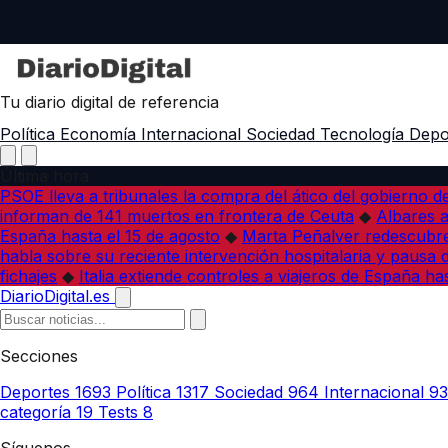
Tu diario digital de referencia
Política
Economía
Internacional
Sociedad
Tecnología
Depo
Última hora
PSOE lleva a tribunales la compra del ático del gobierno 
informan de 141 muertos en frontera de Ceuta
◆
Albares a
España hasta el 15 de agosto
◆
Marta Peñalver redescubre 
habla sobre su reciente intervención hospitalaria y pausa 
fichajes
◆
Italia extiende controles a viajeros de España ha
DiarioDigital.es
Secciones
Deportes
1693
Política
1317
Sociedad
964
Internacional
9
categoría
19
Tests
8