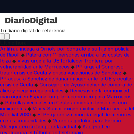
Tu diario digital de referencia
Última hora
Antifrau indaga a Orriols por contrato a su hija en policía
de Ripoll
◆
Patera con 11 personas arriba a las costas de
Ibiza
◆
Vivas urge a la UE fortalecer frontera por
vulnerabilidad ante Marruecos
◆
PP urge al Congreso
tratar crisis de Ceuta y critica vacaciones de Sánchez
◆
PP acusa a Sánchez de dañar imagen ante la UE y ocultar
crisis de Ceuta
◆
Consejero de Ayuso defiende compra de
ático y niega irregularidades
◆
Remesas de la comunidad
marroquí en España: un pilar económico para Marruecos
◆
Patrullas vecinales en Ceuta aumentan tensiones con
inmigrantes
◆
Vox y Sumar exigen excluir a Marruecos del
Mundial 2030
◆
El PP garantiza acogida legal de menores
en sus comunidades
◆
Verano agridulce para Fermín
Aldeguer en su temporada actual
◆
Kang-in Lee
revoluciona el fútbol con teletrabajo