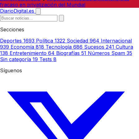
fracaso en privatización del Mundial
DiarioDigital.es
Secciones
Deportes
1693
Política
1322
Sociedad
964
Internacional
939
Economía
818
Tecnología
686
Sucesos
241
Cultura
138
Entretenimiento
64
Biografías
51
Números Spam
35
Sin categoría
19
Tests
8
Síguenos