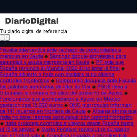
Tu diario digital de referencia
Última hora
Fiscalía intervendrá ante rechazo de comunidades a
menores en Ceuta
◆
Sánchez discute estrategias para
seguridad y ayuda migratoria en Ceuta
◆
PP pide que
España renuncie al Mundial 2030 si no tiene la final
◆
España advierte a Italia con medidas si no elimina
controles fronterizos
◆
Compromís denuncia ante Fiscalía
las palabras xenófobas de líder de Vox
◆
PSOE lleva a
tribunales la compra del ático del gobierno de Ayuso
◆
Funcionarios que acompañaron a Ayuso en México
gastaron casi 15.000 euros
◆
ONG marroquíes informan
de 141 muertos en frontera de Ceuta
◆
Albares afirma que
Italia no tiene razones para seguir con control fronterizo
◆
Italia prolonga controles a viajeros desde España hasta
el 15 de agosto
◆
Marta Peñalver redescubre su pasión
por el fútbol sala
◆
Argentina respalda a Infantino tras