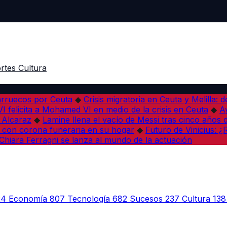
rtes
Cultura
arruecos por Ceuta
◆
Crisis migratoria en Ceuta y Melilla: 
VI felicita a Mohamed VI en medio de la crisis en Ceuta
◆
A
s Alcaraz
◆
Lamine llena el vacío de Messi tras cinco años 
 con corona funeraria en su hogar
◆
Futuro de Vinicius: 
Chiara Ferragni se lanza al mundo de la actuación
24
Economía
807
Tecnología
682
Sucesos
237
Cultura
138