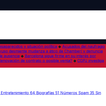
desaparecidos y situación política
◆
Acusados del naufragio
yuso desmiente mudanza a ático de Chamberí y denuncia
de ausencia
◆
Barcelona sigue firme en su interés por
¿Renovación de contrato o posible venta?
◆
CGPJ investiga
Entretenimiento
64
Biografías
51
Números Spam
35
Sin