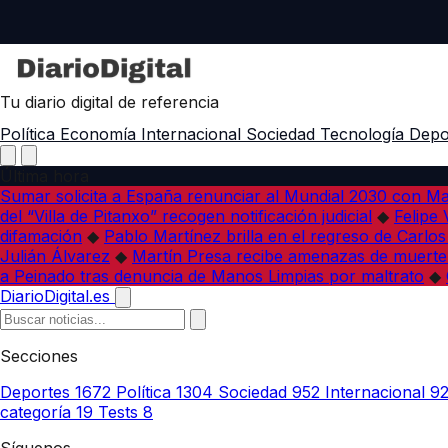
Tu diario digital de referencia
Política
Economía
Internacional
Sociedad
Tecnología
Depo
Última hora
Sumar solicita a España renunciar al Mundial 2030 con M
del “Villa de Pitanxo” recogen notificación judicial
◆
Felipe 
difamación
◆
Pablo Martínez brilla en el regreso de Carlo
Julián Álvarez
◆
Martín Presa recibe amenazas de muerte
a Peinado tras denuncia de Manos Limpias por maltrato
◆
DiarioDigital.es
Secciones
Deportes
1672
Política
1304
Sociedad
952
Internacional
9
categoría
19
Tests
8