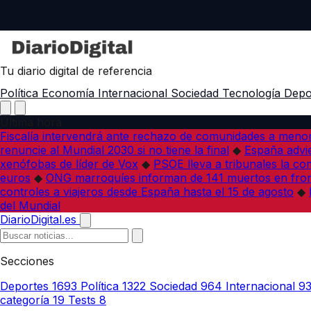
Tu diario digital de referencia
Política
Economía
Internacional
Sociedad
Tecnología
Depo
Última hora
Fiscalía intervendrá ante rechazo de comunidades a meno
renuncie al Mundial 2030 si no tiene la final
◆
España advie
xenófobas de líder de Vox
◆
PSOE lleva a tribunales la co
euros
◆
ONG marroquíes informan de 141 muertos en fron
controles a viajeros desde España hasta el 15 de agosto
◆
del Mundial
DiarioDigital.es
Secciones
Deportes
1693
Política
1322
Sociedad
964
Internacional
9
categoría
19
Tests
8