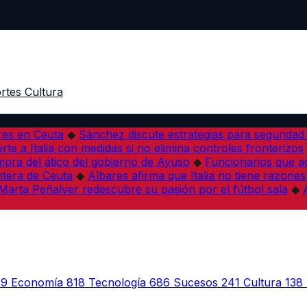
rtes
Cultura
res en Ceuta
◆
Sánchez discute estrategias para seguridad
rte a Italia con medidas si no elimina controles fronterizos
mpra del ático del gobierno de Ayuso
◆
Funcionarios que 
tera de Ceuta
◆
Albares afirma que Italia no tiene razones
Marta Peñalver redescubre su pasión por el fútbol sala
◆
39
Economía
818
Tecnología
686
Sucesos
241
Cultura
138