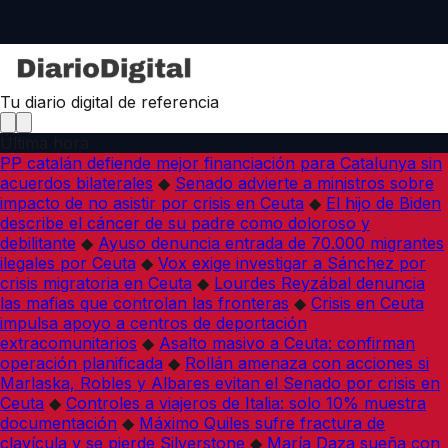
Tu diario digital de referencia
Última hora
PP catalán defiende mejor financiación para Catalunya sin
acuerdos bilaterales
◆
Senado advierte a ministros sobre
impacto de no asistir por crisis en Ceuta
◆
El hijo de Biden
describe el cáncer de su padre como doloroso y
debilitante
◆
Ayuso denuncia entrada de 70.000 migrantes
ilegales por Ceuta
◆
Vox exige investigar a Sánchez por
crisis migratoria en Ceuta
◆
Lourdes Reyzábal denuncia
las mafias que controlan las fronteras
◆
Crisis en Ceuta
impulsa apoyo a centros de deportación
extracomunitarios
◆
Asalto masivo a Ceuta: confirman
operación planificada
◆
Rollán amenaza con acciones si
Marlaska, Robles y Albares evitan el Senado por crisis en
Ceuta
◆
Controles a viajeros de Italia: solo 10% muestra
documentación
◆
Máximo Quiles sufre fractura de
clavícula y se pierde Silverstone
◆
María Daza sueña con