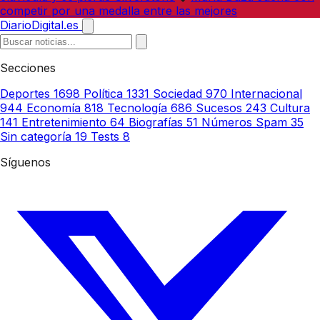
competir por una medalla entre las mejores
DiarioDigital.es
Secciones
Deportes
1698
Política
1331
Sociedad
970
Internacional
944
Economía
818
Tecnología
686
Sucesos
243
Cultura
141
Entretenimiento
64
Biografías
51
Números Spam
35
Sin categoría
19
Tests
8
Síguenos