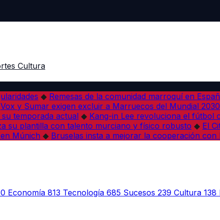
rtes
Cultura
ularidades
◆
Remesas de la comunidad marroquí en Españ
Vox y Sumar exigen excluir a Marruecos del Mundial 2030
 su temporada actual
◆
Kang-in Lee revoluciona el fútbol 
a su plantilla con talento murciano y físico robusto
◆
El C
 en Múnich
◆
Bruselas insta a mejorar la cooperación co
30
Economía
813
Tecnología
685
Sucesos
239
Cultura
138