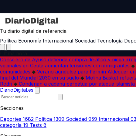
Tu diario digital de referencia
Política
Economía
Internacional
Sociedad
Tecnología
Depo
Última hora
Consejero de Ayuso defiende compra de ático y niega irreg
vecinales en Ceuta aumentan tensiones con inmigrantes
◆
comunidades
◆
Verano agridulce para Fermín Aldeguer en
final del Mundial 2030 en su suelo
◆
Molina Basket refuerz
Rodri
◆
Condenan a cadena perpetua por ataque islamista
DiarioDigital.es
Secciones
Deportes
1682
Política
1309
Sociedad
959
Internacional
9
categoría
19
Tests
8