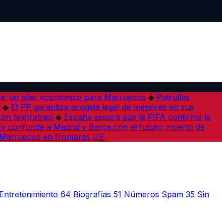
a: un pilar económico para Marruecos
◆
Patrullas
◆
El PP garantiza acogida legal de menores en sus
con teletrabajo
◆
España espera que la FIFA confirme la
ity confunde a Madrid y Barça con el futuro incierto de
n Marruecos en fronteras UE
Entretenimiento
64
Biografías
51
Números Spam
35
Sin