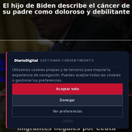
GESTIONAR CONSENTIMIENTO
El hijo de Biden describe el cáncer de su padre como
doloroso y debilitante
Utilizamos cookies propias y de terceros para mejorar tu
experiencia de navegación. Puedes aceptar todas las cookies
hace 1h
o gestionar tus preferencias.
Aceptar todo
Denegar
Ver preferencias
Cookies