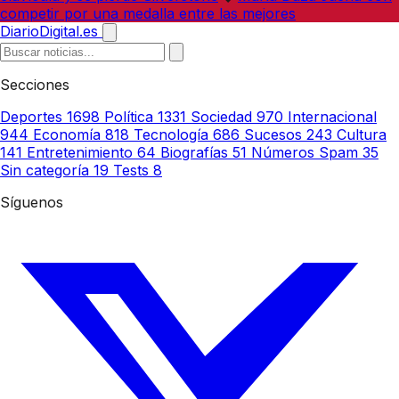
competir por una medalla entre las mejores
DiarioDigital.es
Secciones
Deportes
1698
Política
1331
Sociedad
970
Internacional
944
Economía
818
Tecnología
686
Sucesos
243
Cultura
141
Entretenimiento
64
Biografías
51
Números Spam
35
Sin categoría
19
Tests
8
Síguenos