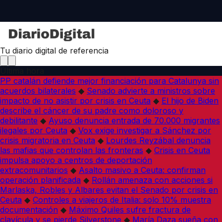
Tu diario digital de referencia
Última hora
PP catalán defiende mejor financiación para Catalunya sin
acuerdos bilaterales
◆
Senado advierte a ministros sobre
impacto de no asistir por crisis en Ceuta
◆
El hijo de Biden
describe el cáncer de su padre como doloroso y
debilitante
◆
Ayuso denuncia entrada de 70.000 migrantes
ilegales por Ceuta
◆
Vox exige investigar a Sánchez por
crisis migratoria en Ceuta
◆
Lourdes Reyzábal denuncia
las mafias que controlan las fronteras
◆
Crisis en Ceuta
impulsa apoyo a centros de deportación
extracomunitarios
◆
Asalto masivo a Ceuta: confirman
operación planificada
◆
Rollán amenaza con acciones si
Marlaska, Robles y Albares evitan el Senado por crisis en
Ceuta
◆
Controles a viajeros de Italia: solo 10% muestra
documentación
◆
Máximo Quiles sufre fractura de
clavícula y se pierde Silverstone
◆
María Daza sueña con