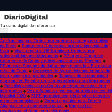
Tu diario digital de referencia
Última hora
Antifrau indaga a Orriols por contrato a su hija en policía
de Ripoll
◆
Patera con 11 personas arriba a las costas de
Ibiza
◆
Vivas urge a la UE fortalecer frontera por
vulnerabilidad ante Marruecos
◆
PP urge al Congreso
tratar crisis de Ceuta y critica vacaciones de Sánchez
◆
PP acusa a Sánchez de dañar imagen ante la UE y ocultar
crisis de Ceuta
◆
Consejero de Ayuso defiende compra de
ático y niega irregularidades
◆
Remesas de la comunidad
marroquí en España: un pilar económico para Marruecos
◆
Patrullas vecinales en Ceuta aumentan tensiones con
inmigrantes
◆
Vox y Sumar exigen excluir a Marruecos del
Mundial 2030
◆
El PP garantiza acogida legal de menores
en sus comunidades
◆
Verano agridulce para Fermín
Aldeguer en su temporada actual
◆
Kang-in Lee
revoluciona el fútbol con teletrabajo