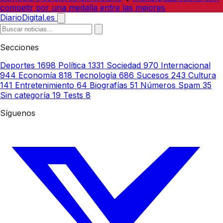
competir por una medalla entre las mejores
DiarioDigital.es
Secciones
Deportes
1698
Política
1331
Sociedad
970
Internacional
944
Economía
818
Tecnología
686
Sucesos
243
Cultura
141
Entretenimiento
64
Biografías
51
Números Spam
35
Sin categoría
19
Tests
8
Síguenos