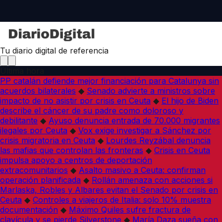
Tu diario digital de referencia
Última hora
PP catalán defiende mejor financiación para Catalunya sin
acuerdos bilaterales
◆
Senado advierte a ministros sobre
impacto de no asistir por crisis en Ceuta
◆
El hijo de Biden
describe el cáncer de su padre como doloroso y
debilitante
◆
Ayuso denuncia entrada de 70.000 migrantes
ilegales por Ceuta
◆
Vox exige investigar a Sánchez por
crisis migratoria en Ceuta
◆
Lourdes Reyzábal denuncia
las mafias que controlan las fronteras
◆
Crisis en Ceuta
impulsa apoyo a centros de deportación
extracomunitarios
◆
Asalto masivo a Ceuta: confirman
operación planificada
◆
Rollán amenaza con acciones si
Marlaska, Robles y Albares evitan el Senado por crisis en
Ceuta
◆
Controles a viajeros de Italia: solo 10% muestra
documentación
◆
Máximo Quiles sufre fractura de
clavícula y se pierde Silverstone
◆
María Daza sueña con