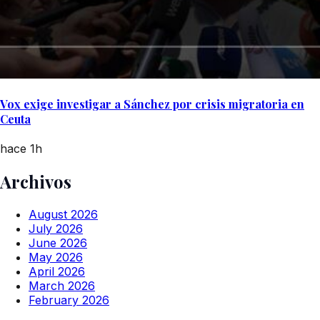
Vox exige investigar a Sánchez por crisis migratoria en
Ceuta
hace 1h
Archivos
August 2026
July 2026
June 2026
May 2026
April 2026
March 2026
February 2026